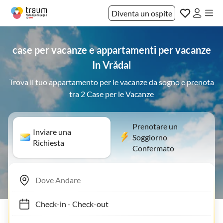
Diventa un ospite
case per vacanze e appartamenti per vacanze
In Vrådal
Trova il tuo appartamento per le vacanze da sogno e prenota
tra 2 Case per le Vacanze
Prenotare un
Inviare una
Soggiorno
Richiesta
Confermato
Check-in
-
Check-out