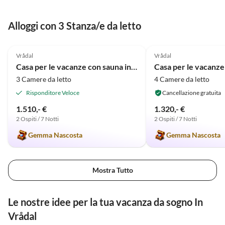
Holzofen sorgt ebenfalls für
Wärme und Gemütlichkeit. Die
Alloggi con 3 Stanza/e da letto
Küche mit ihrer Ausstattung
lässt keine Wünsche offen. Die
5.0
(9)
5.0
(4)
Sauna bietet ebenfalls Weitblick
Vrådal
Vrådal
und Platz für vier Personen. Es
Casa per le vacanze con sauna in montagna
Casa per le vacanze
gibt ein großes sowie zwei
3 Camere da letto
4 Camere da letto
kleinere Schlafräume, die
vollkommen ausreichend sind.
Risponditore Veloce
Cancellazione gratuita
Dass wir sogar unser Auto in der
1.510,- €
1.320,- €
Garage abstellen konnten war
2 Ospiti / 7 Notti
2 Ospiti / 7 Notti
ein weiteres Highlight.
Gemma Nascosta
Gemma Nascosta
Mostra Tutto
Le nostre idee per la tua vacanza da sogno In
Vrådal