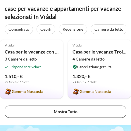
case per vacanze e appartamenti per vacanze
selezionati In Vrådal
Consigliato
Ospiti
Recensione
Camere da letto
5.0
(9)
5.0
(4)
Vrådal
Vrådal
Casa per le vacanze con sauna in montagna
Casa per le vacanze Trollebo
3 Camere da letto
4 Camere da letto
Risponditore Veloce
Cancellazione gratuita
1.510,- €
1.320,- €
2 Ospiti / 7 Notti
2 Ospiti / 7 Notti
Gemma Nascosta
Gemma Nascosta
Mostra Tutto