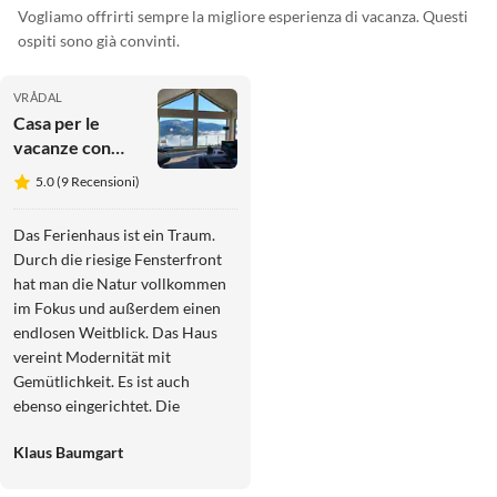
Vogliamo offrirti sempre la migliore esperienza di vacanza. Questi
ospiti sono già convinti.
VRÅDAL
Casa per le
vacanze con
sauna in
5.0 (9 Recensioni)
montagna
Das Ferienhaus ist ein Traum.
Durch die riesige Fensterfront
hat man die Natur vollkommen
im Fokus und außerdem einen
endlosen Weitblick. Das Haus
vereint Modernität mit
Gemütlichkeit. Es ist auch
ebenso eingerichtet. Die
Deckenhöhe sorgt für Licht und
Klaus Baumgart
Luft, die Möbel sind gemütlich
und bequem. Der moderne