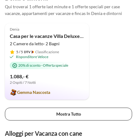
Qui troverai 1 offerte last minute e 1 offerte speciali per case
vacanze, appartamenti per vacanze e fincas In Denia e dintorni
Annuncio in
5.0
(33)
Alto
Denia
Casa per le vacanze Villa Deluxe Pastor
2 Camere da letto· 2 Bagni
5
/ 5
Classificazione
Risponditore Veloce
20% di sconto
·
Offerta speciale
1.088,- €
2 Ospiti / 7 Notti
Gemma Nascosta
Mostra Tutto
Alloggi per Vacanza con cane