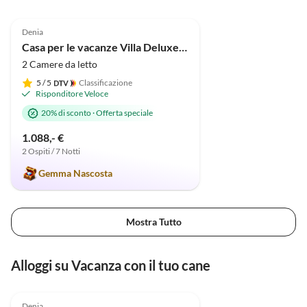
Annuncio in
5.0
(33)
Alto
Denia
Casa per le vacanze Villa Deluxe Pastor
2 Camere da letto
5
/ 5
Classificazione
Risponditore Veloce
20% di sconto
·
Offerta speciale
1.088,- €
2 Ospiti / 7 Notti
Gemma Nascosta
Mostra Tutto
Alloggi su Vacanza con il tuo cane
Annuncio in
5.0
(33)
Alto
Denia