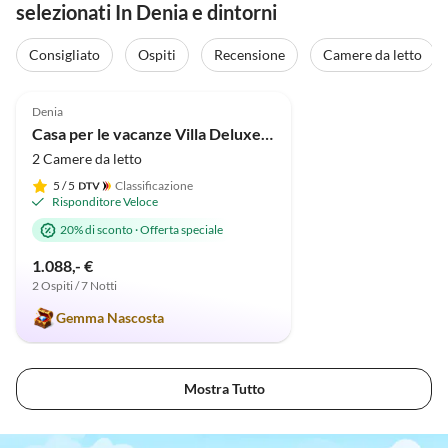
selezionati In Denia e dintorni
Consigliato
Ospiti
Recensione
Camere da letto
Annuncio in
5.0
(33)
Alto
Denia
Casa per le vacanze Villa Deluxe Pastor
2 Camere da letto
5
/ 5
Classificazione
Risponditore Veloce
20% di sconto
·
Offerta speciale
1.088,- €
2 Ospiti / 7 Notti
Gemma Nascosta
Mostra Tutto