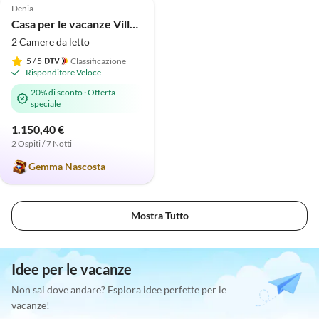
Denia
Casa per le vacanze Villa Deluxe Pastor
2 Camere da letto
5
/ 5
Classificazione
Risponditore Veloce
20% di sconto
·
Offerta
speciale
1.150,40 €
2 Ospiti / 7 Notti
Gemma Nascosta
Mostra Tutto
Idee per le vacanze
Non sai dove andare? Esplora idee perfette per le
vacanze!