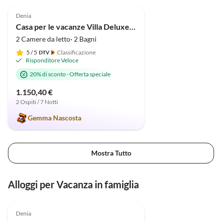
5.0
(33)
Denia
Casa per le vacanze Villa Deluxe Pastor
2 Camere da letto· 2 Bagni
5
/ 5
Classificazione
Risponditore Veloce
20% di sconto
·
Offerta speciale
1.150,40 €
2 Ospiti / 7 Notti
Gemma Nascosta
Mostra Tutto
Alloggi per Vacanza in famiglia
Annuncio in
5.0
(33)
Alto
Denia