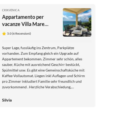
CRIKVENICA
Appartamento per
vacanze Villa Mare
Crikvenica
5.0 (6 Recensioni)
Super Lage, fussläufig ins Zentrum, Parkplätze
vorhanden. Zum Empfang gleich ein Upgrade auf
Appartement bekommen. Zimmer sehr schön, alles
sauber, Küche mit ausreichend Geschirr bestückt,
Spülmittel usw. Es gibt eine Gemeinschaftsküche mit
Kaffee-Vollautomat. Liegen inkl Auflagen und Schirm
pro Zimmer inkludiert Familie sehr freundlich und
zuvorkommend . Herzliche Verabschiedung,
insbesondere auch von der so netten „Oma“. Wir hatten
einen wunderschönen 1-wöchigen Urlaub und haben
Silvia
uns sehr gut erholt, daher kommen wir definitiv wieder.