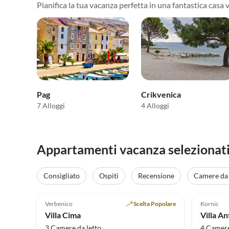
Pianifica la tua vacanza perfetta in una fantastica casa 
Pag
Crikvenica
7 Alloggi
4 Alloggi
Appartamenti vacanza selezionati
Consigliato
Ospiti
Recensione
Camere da 
Annuncio in
5.0
(26)
Alto
5.0
Verbenico
Scelta Popolare
Kornic
Villa Cima
Villa An
3 Camere da letto
4 Camere