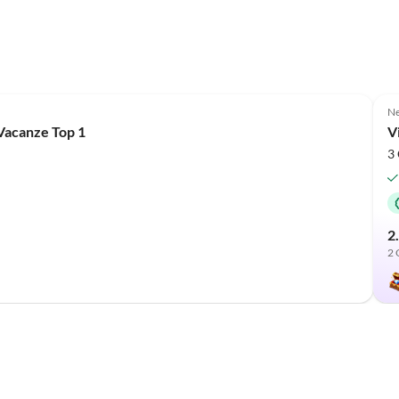
Ne
 Vacanze Top 1
V
3 
2
2 