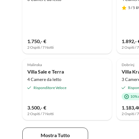
5
/ 5
1.750,- €
1.892,- 
2 Ospiti / 7 Notti
2 Ospiti / 
Malinska
Dobrinj
Villa Sale e Terra
Villa Kr
4 Camere da letto
3 Camere
Risponditore Veloce
Rispon
10% 
3.500,- €
1.183,4
2 Ospiti / 7 Notti
2 Ospiti / 
Mostra Tutto