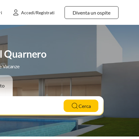
Diventa un ospite
ri
Accedi/Registrati
el Quarnero
le Vacanze
to
Cerca