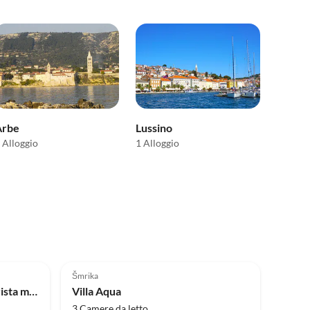
Arbe
Lussino
 Alloggio
1 Alloggio
5.0
(1)
Šmrika
Villa VALERIE con piscina e vista mare vicino alla spiaggia
Villa Aqua
3 Camere da letto