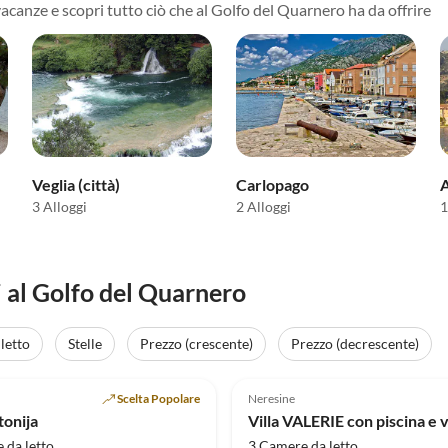
vacanze e scopri tutto ciò che al Golfo del Quarnero ha da offrire
Veglia (città)
Carlopago
3 Alloggi
2 Alloggi
1
 al Golfo del Quarnero
letto
Stelle
Prezzo (crescente)
Prezzo (decrescente)
Annuncio in
(20)
Alto
5.0
(2)
Scelta Popolare
Neresine
tonija
 da letto
3 Camere da letto