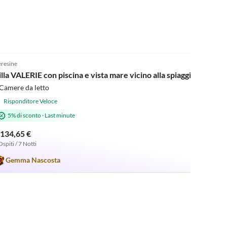
5.0
(2)
resine
illa VALERIE con piscina e vista mare vicino alla spiaggia
Camere da letto
Risponditore Veloce
5% di sconto
·
Last minute
.134,65 €
Ospiti / 7 Notti
Gemma Nascosta