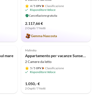
4
/ 5
Classificazione
Risponditore Veloce
Cancellazione gratuita
2.117,66 €
2 Ospiti / 7 Notti
Gemma Nascosta
Malinska
sul mare
Appartamento per vacanze Sunset Royal I
2 Camere da letto
5
/ 5
Classificazione
Risponditore Veloce
1.050,- €
2 Ospiti / 7 Notti