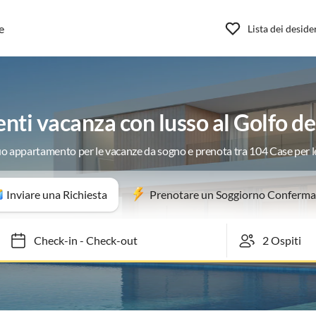
e
Lista dei deside
ti vacanza con lusso al Golfo d
tuo appartamento per le vacanze da sogno e prenota tra 104 Case per 
Inviare una Richiesta
Prenotare un Soggiorno Conferma
Check-in
-
Check-out