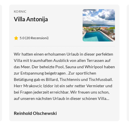
KORNIC
Villa Antonija
5.0 (20 Recensioni)
Wir hatten einen erholsamen Urlaub in dieser perfekten
Villa mit traumhaften Ausblick von allen Terrassen auf
das Meer. Der beheizte Pool, Sauna und Whirlpool haben
zur Entspannung beigetragen . Zur sportlichen
Betätigung gab es Billard, Tischtennis und Tischfussball.
Herr Mrakovcic Izidor ist ein sehr netter Vermieter und
bei Fragen jederzeit erreichbar. Wir freuen uns schon,
auf unseren nächsten Urlaub in dieser schönen Villa
Antonija. Liebe Grüße Anita und Reinhold
Reinhold Olschewski