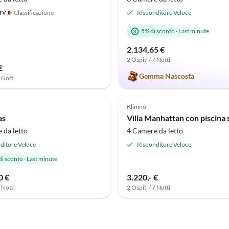
Classificazione
Risponditore Veloce
5% di sconto
·
Last minute
2.134,65 €
2 Ospiti / 7 Notti
€
Gemma Nascosta
7 Notti
Klimno
as
Villa Manhattan con piscina 
 da letto
4 Camere da letto
ditore Veloce
Risponditore Veloce
di sconto
·
Last minute
0 €
3.220,- €
7 Notti
2 Ospiti / 7 Notti