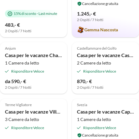
Cancellazione gratuita
1.245,- €
15% di sconto
·
Last minute
2 Ospiti / 7 Notti
483,- €
Gemma Nascosta
2 Ospiti / 7 Notti
Annuncio in
Annuncio in
5.0
(1)
Alto
Alto
Anjum
Castellammare del Golfo
Casa per le vacanze Chalet2rent Lauwersmeer
Casa per le vacanze Casa Puccini
1 Camere da letto
2 Camere da letto
Risponditore Veloce
Risponditore Veloce
da 590,- €
870,- €
2 Ospiti / 7 Notti
2 Ospiti / 7 Notti
Annuncio in
Annuncio in
Alto
Alto
Terme Vigliatore
Svezia
Casa per le vacanze Villa Affascinante
Casa per le vacanze Capanne nella natura in Svezia
3 Camere da letto
1 Camere da letto
Risponditore Veloce
Risponditore Veloce
Cancellazione gratuita