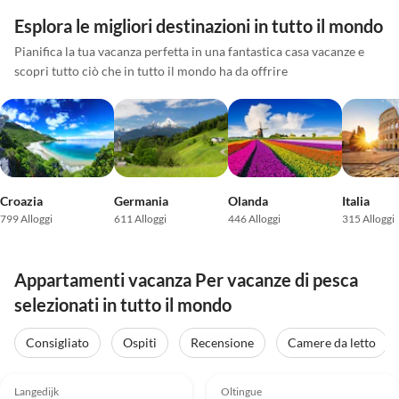
Esplora le migliori destinazioni in tutto il mondo
Pianifica la tua vacanza perfetta in una fantastica casa vacanze e
scopri tutto ciò che in tutto il mondo ha da offrire
Croazia
Germania
Olanda
Italia
799 Alloggi
611 Alloggi
446 Alloggi
315 Alloggi
Appartamenti vacanza Per vacanze di pesca
selezionati in tutto il mondo
Consigliato
Ospiti
Recensione
Camere da letto
Annuncio in
Annuncio in
4.9
(50)
Alto
5.0
(30)
Alto
Langedijk
Oltingue