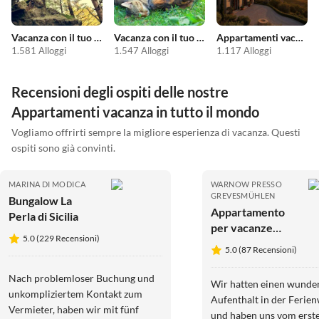
Vacanza con il tuo cane
Vacanza con il tuo animale domestico
Appartamenti vacanze economici
1.581 Alloggi
1.547 Alloggi
1.117 Alloggi
Recensioni degli ospiti delle nostre
Appartamenti vacanza in tutto il mondo
Vogliamo offrirti sempre la migliore esperienza di vacanza. Questi
ospiti sono già convinti.
MARINA DI MODICA
WARNOW PRESSO
GREVESMÜHLEN
Bungalow La
Appartamento
Perla di Sicilia
per vacanze
5.0 (229 Recensioni)
Vista sui prati
5.0 (87 Recensioni)
Margarita
Nach problemloser Buchung und
Wir hatten einen wunde
unkompliziertem Kontakt zum
Aufenthalt in der Feri
Vermieter, haben wir mit fünf
und haben uns vom erst