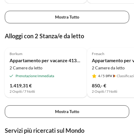
Mostra Tutto
Alloggi con 2 Stanza/e da letto
4.4
(14)
5.0
(13)
Borkum
Fresach
Appartamento per vacanze 4130002 - Appartamento per le vacanze 2
2 Camere da letto
2 Camere da letto
Prenotazione Immediata
4
/ 5
Classificaz
1.419,31 €
850,- €
2 Ospiti / 7 Notti
2 Ospiti / 7 Notti
Mostra Tutto
Servizi più ricercati sul Mondo