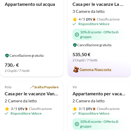
Appartamento sul acqua
Casa per le vacanze La Maisonnette
3 Camere da letto
4
/ 5
Classificazione
Risponditore Veloce
10% di sconto
·
Offerta di
gruppo
Cancellazione gratuita
535,50 €
Cancellazione gratuita
2 Ospiti / 7 Notti
730,- €
Gemma Nascosta
2 Ospiti / 7 Notti
Annuncio in
Annuncio in
4.8
(7)
Alto
5.0
(3)
Alto
Pola
Scelta Popolare
Vir
Casa per le vacanze Vanesa
Appartamento per vacanze Appartamento vicino alla spiaggia
2 Camere da letto
2 Camere da letto
3
/ 5
Classificazione
3
/ 5
Classificazione
Risponditore Veloce
Risponditore Veloce
10% di sconto
·
Offerta di
gruppo