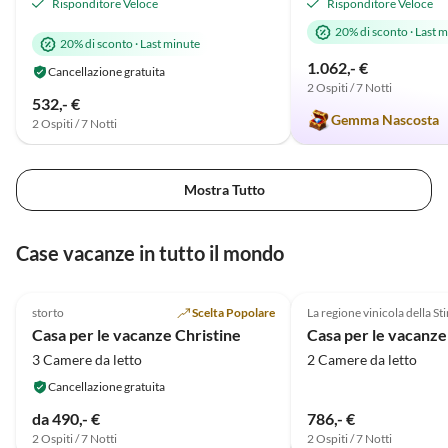
erreichen, auch die Einkäufe
Risponditore Veloce
Risponditore Veloce
kommen gerne wieder u
erledigten wir ohne das Auto. An
können die Ferienwohn
20% di sconto
·
Last m
20% di sconto
·
Last minute
einem nebligen Tag fuhren wir
uneingeschränkt
1.062,- €
nach Bremen und hatten dort
Cancellazione gratuita
weiterempfehlen!
2 Ospiti / 7 Notti
einen tollen Shoppingtag. Das
532,- €
Schnoorviertel hat uns sehr
Gemma Nascosta
2 Ospiti / 7 Notti
begeistert. Leider war die Zeit viel
zu schnell vorbei.
Mostra Tutto
Case vacanze in tutto il mondo
5.0
(11)
4.8
(5)
storto
Scelta Popolare
La regione vinicola della St
Casa per le vacanze Christine
Casa per le vacanze 
3 Camere da letto
2 Camere da letto
Cancellazione gratuita
da 490,- €
786,- €
2 Ospiti / 7 Notti
2 Ospiti / 7 Notti