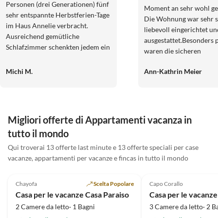
Personen (drei Generationen) fünf
Moment an sehr wohl gef
sehr entspannte Herbstferien-Tage
Die Wohnung war sehr s
im Haus Annelie verbracht.
liebevoll eingerichtet u
Ausreichend gemütliche
ausgestattet.Besonders 
Schlafzimmer schenkten jedem ein
waren die sicheren
bequemes Bett. Im geschmackvoll
Unterstellmöglichkeiten
eingerichteten Wohn-und
Michi M.
Ann-Kathrin Meier
unsere E-Bikes sowie die
Essbereich verbrachten wir lesend,
Möglichkeit, diese direk
spielend (Karten-und
aufzuladen.Die Lage war 
Gesellschaftsspiele waren
ruhig und dennoch ein p
vorhanden) oder genüsslich
Ausgangspunkt für Ausfl
Migliori offerte di Appartamenti vacanza in
speisend einige Stunden. Die
Ostsee war mit dem Fah
tutto il mondo
hervorragend ausgestattete Küche
gut und schnell zu errei
motivierte unsere drei Teenies
Qui troverai 13 offerte last minute e 13 offerte speciali per case
sodass wir viele schöne
kreative Menüs zuzubereiten.
vacanze, appartamenti per vacanze e fincas in tutto il mondo
unternehmen konnten. 
Annuncio in
Dank der Sauna wurde der
5.0
(12)
Alto
5.0
(3)
unsere Kinder hatten vie
Schwimmteich trotz der
und wir konnten die ge
Chayofa
Scelta Popolare
Capo Corallo
herbstlichen Temperaturen
Zeit in vollen Zügen gen
Casa per le vacanze Casa Paraiso
genutzt. Die Küste war fußläufig
Die Gastgeber waren se
2 Camere da letto· 1 Bagni
3 Camere da letto· 2 B
über ansprechende Wege zu
freundlich und hilfsbere