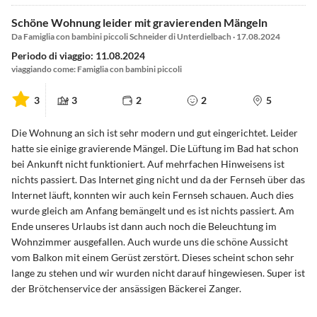
Schöne Wohnung leider mit gravierenden Mängeln
Da Famiglia con bambini piccoli Schneider di Unterdielbach · 17.08.2024
Periodo di viaggio: 11.08.2024
viaggiando come: Famiglia con bambini piccoli
3
3
2
2
5
Die Wohnung an sich ist sehr modern und gut eingerichtet. Leider
hatte sie einige gravierende Mängel. Die Lüftung im Bad hat schon
bei Ankunft nicht funktioniert. Auf mehrfachen Hinweisens ist
nichts passiert. Das Internet ging nicht und da der Fernseh über das
Internet läuft, konnten wir auch kein Fernseh schauen. Auch dies
wurde gleich am Anfang bemängelt und es ist nichts passiert. Am
Ende unseres Urlaubs ist dann auch noch die Beleuchtung im
Wohnzimmer ausgefallen. Auch wurde uns die schöne Aussicht
vom Balkon mit einem Gerüst zerstört. Dieses scheint schon sehr
lange zu stehen und wir wurden nicht darauf hingewiesen. Super ist
der Brötchenservice der ansässigen Bäckerei Zanger.