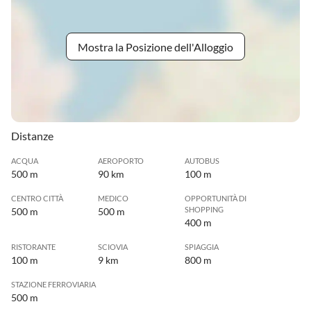
Mostra la Posizione dell'Alloggio
Distanze
ACQUA
AEROPORTO
AUTOBUS
500 m
90 km
100 m
CENTRO CITTÀ
MEDICO
OPPORTUNITÀ DI
SHOPPING
500 m
500 m
400 m
RISTORANTE
SCIOVIA
SPIAGGIA
100 m
9 km
800 m
STAZIONE FERROVIARIA
500 m