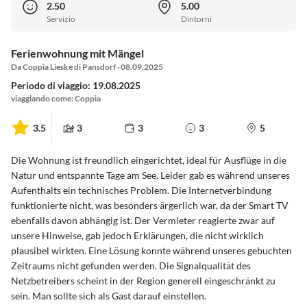
2.50
5.00
Servizio
Dintorni
Ferienwohnung mit Mängel
Da Coppia Lieske di Pansdorf · 08.09.2025
Periodo di viaggio: 19.08.2025
viaggiando come: Coppia
3.5
3
3
3
5
Die Wohnung ist freundlich eingerichtet, ideal für Ausflüge in die
Natur und entspannte Tage am See. Leider gab es während unseres
Aufenthalts ein technisches Problem. Die Internetverbindung
funktionierte nicht, was besonders ärgerlich war, da der Smart TV
ebenfalls davon abhängig ist. Der Vermieter reagierte zwar auf
unsere Hinweise, gab jedoch Erklärungen, die nicht wirklich
plausibel wirkten. Eine Lösung konnte während unseres gebuchten
Zeitraums nicht gefunden werden. Die Signalqualität des
Netzbetreibers scheint in der Region generell eingeschränkt zu
sein. Man sollte sich als Gast darauf einstellen.