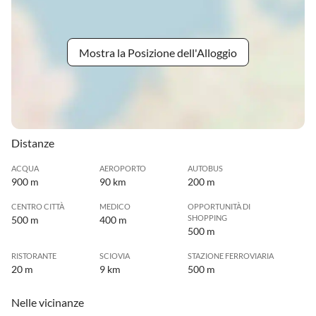
Mostra la Posizione dell'Alloggio
Distanze
ACQUA
AEROPORTO
AUTOBUS
900 m
90 km
200 m
CENTRO CITTÀ
MEDICO
OPPORTUNITÀ DI
SHOPPING
500 m
400 m
500 m
RISTORANTE
SCIOVIA
STAZIONE FERROVIARIA
20 m
9 km
500 m
Nelle vicinanze