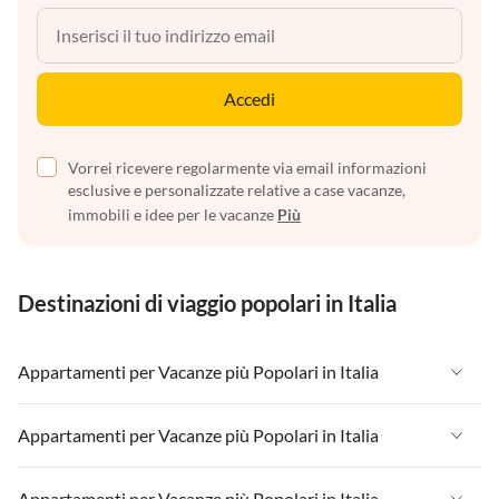
Accedi
Vorrei ricevere regolarmente via email informazioni
esclusive e personalizzate relative a case vacanze,
immobili e idee per le vacanze
Più
Destinazioni di viaggio popolari in Italia
Appartamenti per Vacanze più Popolari in Italia
Appartamenti per Vacanze in Italia
Appartamenti per Vacanze più Popolari in Italia
Appartamenti per Vacanze in Liguria
Appartamenti per Vacanze in Italia
Appartamenti per Vacanze più Popolari in Italia