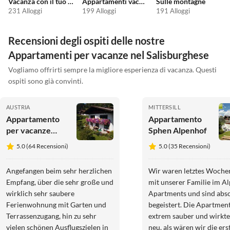
Vacanza con il tuo cane
Appartamenti vacanze economici
Sulle montagne
231 Alloggi
199 Alloggi
191 Alloggi
Recensioni degli ospiti delle nostre
Appartamenti per vacanze nel Salisburghese
Vogliamo offrirti sempre la migliore esperienza di vacanza. Questi
ospiti sono già convinti.
AUSTRIA
MITTERSILL
Appartamento
Appartamento
per vacanze
Sphen Alpenhof
Schernthaner
5.0 (64 Recensioni)
5.0 (35 Recensioni)
vicino a Zell/See,
Kaprun
Angefangen beim sehr herzlichen
Wir waren letztes Woch
Empfang, über die sehr große und
mit unserer Familie im A
wirklich sehr saubere
Apartments und sind abs
Ferienwohnung mit Garten und
begeistert. Die Apartmen
Terrassenzugang, hin zu sehr
extrem sauber und wirkte
vielen schönen Ausflugszielen in
neu, als wären wir die ers