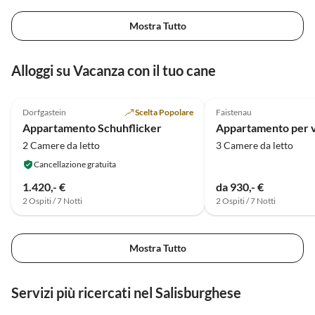
Mostra Tutto
Alloggi su Vacanza con il tuo cane
Annuncio in
5.0
(1)
Alto
5.0
(1)
Dorfgastein
Scelta Popolare
Faistenau
Appartamento Schuhflicker
2 Camere da letto
3 Camere da letto
Cancellazione gratuita
1.420,- €
da 930,- €
2 Ospiti / 7 Notti
2 Ospiti / 7 Notti
Mostra Tutto
Servizi più ricercati nel Salisburghese