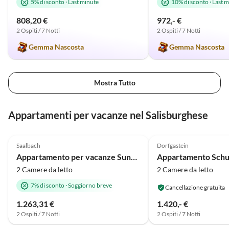
5% di sconto
·
Last minute
10% di sconto
·
Last m
808,20 €
972,- €
2 Ospiti / 7 Notti
2 Ospiti / 7 Notti
Gemma Nascosta
Gemma Nascosta
Mostra Tutto
Appartamenti per vacanze nel Salisburghese
Annuncio in
5.0
(10)
Alto
5.0
(1)
Saalbach
Dorfgastein
Appartamento per vacanze Sunnseit
Appartamento Schu
2 Camere da letto
2 Camere da letto
7% di sconto
·
Soggiorno breve
Cancellazione gratuita
1.263,31 €
1.420,- €
2 Ospiti / 7 Notti
2 Ospiti / 7 Notti