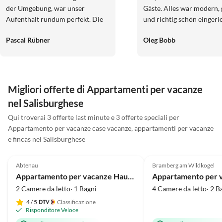
der Umgebung, war unser
Gäste. Alles war modern, 
Aufenthalt rundum perfekt. Die
und richtig schön eingeric
große Wohnküche ist voll
Das Personal war offen, h
Pascal Rübner
Oleg Bobb
ausgestattet und lädt zum
und sehr freundlich. Man
gemeinsamen Kochen ein. Der
am Vortag beim Bäcker be
Garten ist sehr gepflegt und bietet
und am nächsten Morgen
neben bequemen
die frischen Brötchen dir
Sitzmöglichkeiten einen
der Tür und sie waren sehr
Migliori offerte di Appartamenti per vacanze
wunderschönen Blick in die
Klare Weiterempfehlung.
nel Salisburghese
Berge. Wir wurden von den
kommen auf jeden Fall wi
beiden Gastgebern stets mit
Qui troverai 3 offerte last minute e 3 offerte speciali per
guten Ausflugszielen und Tipps
Appartamento per vacanze case vacanze, appartamenti per vacanze
für Wanderungen versorgt.
e fincas nel Salisburghese
4.9
(19)
5.0
(9)
Unsere Hundeoma war auch
herzlich willkommen und hat
Abtenau
Bramberg am Wildkogel
genau wie wir den Aufenthalt
Appartamento per vacanze Haus Ronacher
sehr genossen. Alles Gute für die
2 Camere da letto· 1 Bagni
4 Camere da letto· 2 B
beiden sehr herzlichen Gastgeber
4
/ 5
Classificazione
und vielen Dank für die schöne,
Risponditore Veloce
aber wie immer zu kurze Zeit!