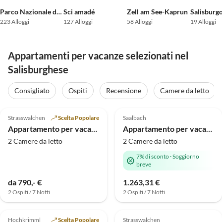
Parco Nazionale degli Alti Tauri
Sci amadé
Zell am See-Kaprun
223 Alloggi
127 Alloggi
58 Alloggi
19 Alloggi
Appartamenti per vacanze selezionati nel
Salisburghese
Consigliato
Ospiti
Recensione
Camere da letto
Annuncio in
Annuncio in
4.8
(11)
Alto
5.0
(10)
Alto
Strasswalchen
Scelta Popolare
Saalbach
Appartamento per vacanze Wirglauer
Appartamento per vacanze Sunnseit
2 Camere da letto
2 Camere da letto
7% di sconto
·
Soggiorno
breve
da 790,- €
1.263,31 €
2 Ospiti / 7 Notti
2 Ospiti / 7 Notti
Annuncio in
Annuncio in
4.9
(7)
Alto
5.0
(3)
Alto
Hochkrimml
Scelta Popolare
Strasswalchen