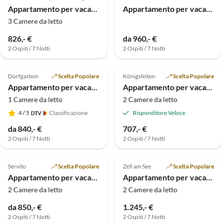
Appartamento per vacanze Chalet a Hochkrimml per 8 persone
Appartamento per vacanze Rauchenschwandtner
3 Camere da letto
826,- €
da 960,- €
2 Ospiti / 7 Notti
2 Ospiti / 7 Notti
Annuncio in
Annuncio in
5.0
(2)
Alto
5.0
(1)
Alto
Dorfgastein
Scelta Popolare
Königsleiten
Scelta Popolare
Appartamento per vacanze Bio Bauernhof TORBAUER
Appartamento per vacanze con sauna per 6 persone
1 Camere da letto
2 Camere da letto
4
/ 5
Classificazione
Risponditore Veloce
da 840,- €
707,- €
2 Ospiti / 7 Notti
2 Ospiti / 7 Notti
Annuncio in
Alto
Servito
Scelta Popolare
Zell am See
Scelta Popolare
Appartamento per vacanze Oberdachebenhof Dienten
Appartamento per vacanze Schmittenblick - Casa Hollaus
2 Camere da letto
2 Camere da letto
da 850,- €
1.245,- €
2 Ospiti / 7 Notti
2 Ospiti / 7 Notti