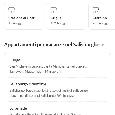
Stazione di ricarica per auto elettriche
Griglia
Giardino
15 Alloggi
132 Alloggi
237 Alloggi
Appartamenti per vacanze nel Salisburghese
Lungau
San Michele in Lungau
,
Santa Margherita nel Lungau
,
Tamsweg
,
Mauterndorf
,
Mariapfarr
Salisburgo e dintorni
Salisburgo
,
Fuschlsee
,
Distretto dei laghi di Salisburgo
,
Luoghi nei dintorni di Salisburgo
,
Wolfgangsee
Sci amadé
Mondo sportivo di Salisburgo
,
Hochkönig
,
Gastein
,