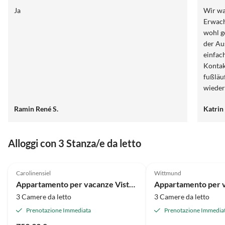
Ja
Wir wa
Erwach
wohl g
der Au
einfac
Kontak
fußläu
wiede
Ramin René S.
Katrin
Alloggi con 3 Stanza/e da letto
4.9
(30)
4.7
(13)
Carolinensiel
Wittmund
Appartamento per vacanze Vista panoramica
3 Camere da letto
3 Camere da letto
Prenotazione Immediata
Prenotazione Immedia