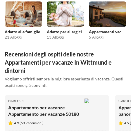
Adatto alle famiglie
Adatto per allergici
Appartamenti vacanze economici
21 Alloggi
13 Alloggi
5 Alloggi
Recensioni degli ospiti delle nostre
Appartamenti per vacanze In Wittmund e
dintorni
Vogliamo offrirti sempre la migliore esperienza di vacanza. Questi
ospiti sono già convinti.
HARLESIEL
CAROLI
Appartamento per vacanze
Appar
Appartamento per vacanze 50180
panor
4.9 (53 Recensioni)
4.9 