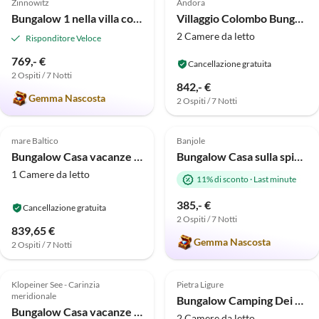
Zinnowitz
Andora
Bungalow 1 nella villa costiera Usedom
Villaggio Colombo Bungalow Trilo
2 Camere da letto
Risponditore Veloce
769,- €
Cancellazione gratuita
2 Ospiti / 7 Notti
842,- €
Gemma Nascosta
2 Ospiti / 7 Notti
Annuncio in
3.3
(3)
5.0
(1)
Alto
mare Baltico
Banjole
Bungalow Casa vacanze con sauna e idromassaggio.
Bungalow Casa sulla spiaggia "Vanesa" 2
1 Camere da letto
11% di sconto
·
Last minute
385,- €
Cancellazione gratuita
2 Ospiti / 7 Notti
839,65 €
Gemma Nascosta
2 Ospiti / 7 Notti
Annuncio in
Annuncio in
5.0
(1)
Alto
Alto
Klopeiner See - Carinzia
Pietra Ligure
meridionale
Bungalow Camping Dei Fiori Mobile Home
Bungalow Casa vacanze sul Lago di Linsendorf
2 Camere da letto