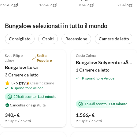
273 Alloggi
136 Alloggi
70 Alloggi
21 Alloggi
Bungalow selezionati in tutto il mondo
Consigliato
Ospiti
Recensione
Camere da letto
Annuncio in
Annuncio in
5.0
(16)
Alto
5.0
(13)
Alto
Sveti Filip e
Scelta
Costa Calma
Jakov
Popolare
Bungalow SolyventuraÂ® Luxusbungalow II
Bungalow Luka
1 Camere da letto
3 Camere da letto
Risponditore Veloce
3
/ 5
Classificazione
Risponditore Veloce
25% di sconto
·
Last minute
15% di sconto
·
Last minute
Cancellazione gratuita
340,- €
1.566,- €
2 Ospiti / 7 Notti
2 Ospiti / 7 Notti
Annuncio in
5.0
(9)
4.5
(4)
Alto