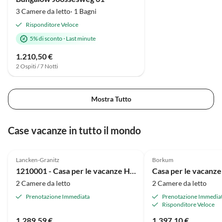
herbstlichen Temperaturen
3 Camere da letto· 1 Bagni
genutzt. Die Küste war fußläufig
Risponditore Veloce
über ansprechende Wege zu
5% di sconto
·
Last minute
erreichen, auch die Einkäufe
erledigten wir ohne das Auto. An
1.210,50 €
einem nebligen Tag fuhren wir
2 Ospiti / 7 Notti
nach Bremen und hatten dort
einen tollen Shoppingtag. Das
Schnoorviertel hat uns sehr
Mostra Tutto
begeistert. Leider war die Zeit viel
zu schnell vorbei.
Case vacanze in tutto il mondo
4.8
(14)
4.8
(13)
Lancken-Granitz
Borkum
1210001 - Casa per le vacanze Having
2 Camere da letto
2 Camere da letto
Prenotazione Immediata
Prenotazione Immedia
Risponditore Veloce
1.289,59 €
1.397,10 €