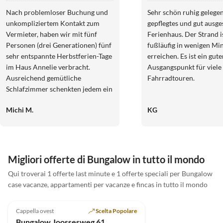
Julianadorp aan
Nach problemloser Buchung und
Sehr schön ruhig gelegen
Zee
unkompliziertem Kontakt zum
gepflegtes und gut ausge
Vermieter, haben wir mit fünf
Ferienhaus. Der Strand i
Personen (drei Generationen) fünf
fußläufig in wenigen Mi
sehr entspannte Herbstferien-Tage
erreichen. Es ist ein gute
im Haus Annelie verbracht.
Ausgangspunkt für viele
Ausreichend gemütliche
Fahrradtouren.
Schlafzimmer schenkten jedem ein
bequemes Bett. Im geschmackvoll
Michi M.
KG
eingerichteten Wohn-und
Essbereich verbrachten wir lesend,
spielend (Karten-und
Gesellschaftsspiele waren
vorhanden) oder genüsslich
Migliori offerte di Bungalow in tutto il mondo
speisend einige Stunden. Die
Qui troverai 1 offerte last minute e 1 offerte speciali per Bungalow
hervorragend ausgestattete Küche
case vacanze, appartamenti per vacanze e fincas in tutto il mondo
motivierte unsere drei Teenies
4.7
(16)
kreative Menüs zuzubereiten.
Dank der Sauna wurde der
Cappella ovest
Scelta Popolare
Schwimmteich trotz der
Bungalow Joossesweg 61