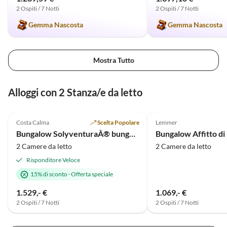
2 Ospiti / 7 Notti
2 Ospiti / 7 Notti
Gemma Nascosta
Gemma Nascosta
Mostra Tutto
Alloggi con 2 Stanza/e da letto
4.9
(23)
4.9
(2)
Costa Calma
Scelta Popolare
Lemmer
Bungalow SolyventuraÂ® bungalow da sogno con 2 camere da letto
2 Camere da letto
2 Camere da letto
Risponditore Veloce
15% di sconto
·
Offerta speciale
1.529,- €
1.069,- €
2 Ospiti / 7 Notti
2 Ospiti / 7 Notti