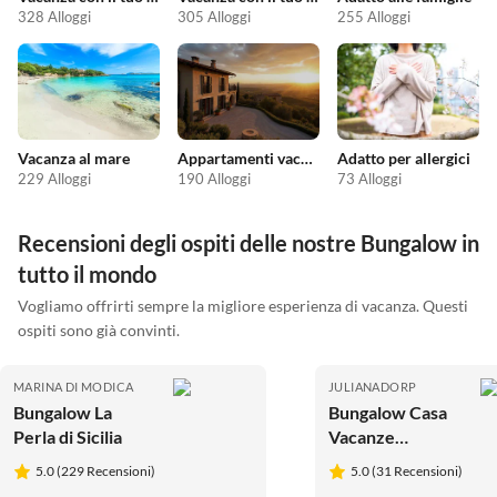
328 Alloggi
305 Alloggi
255 Alloggi
Vacanza al mare
Appartamenti vacanze economici
Adatto per allergici
229 Alloggi
190 Alloggi
73 Alloggi
Recensioni degli ospiti delle nostre Bungalow in
tutto il mondo
Vogliamo offrirti sempre la migliore esperienza di vacanza. Questi
ospiti sono già convinti.
MARINA DI MODICA
JULIANADORP
Bungalow La
Bungalow Casa
Perla di Sicilia
Vacanze
Wewers -
5.0 (229 Recensioni)
5.0 (31 Recensioni)
Strandslag 50