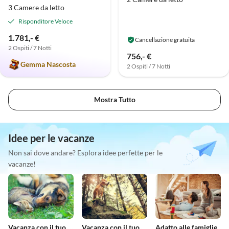
3 Camere da letto
Risponditore Veloce
1.781,- €
Cancellazione gratuita
2 Ospiti / 7 Notti
756,- €
Gemma Nascosta
2 Ospiti / 7 Notti
Mostra Tutto
Idee per le vacanze
Non sai dove andare? Esplora idee perfette per le
vacanze!
Vacanza con il tuo animale domestico
Vacanza con il tuo cane
Adatto alle famiglie