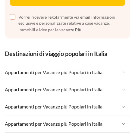
Vorrei ricevere regolarmente via email informazioni
esclusive e personalizzate relative a case vacanze,
immobili e idee per le vacanze
Più
Destinazioni di viaggio popolari in Italia
Appartamenti per Vacanze più Popolari in Italia
Appartamenti per Vacanze in Italia
Appartamenti per Vacanze più Popolari in Italia
Appartamenti per Vacanze in Liguria
Appartamenti per Vacanze in Italia
Appartamenti per Vacanze più Popolari in Italia
Appartamenti per Vacanze in Lombardia
Appartamenti per Vacanze in Liguria
Appartamenti per Vacanze in Sicilia
Appartamenti per Vacanze in Italia
Appartamenti per Vacanze più Popolari in Italia
Appartamenti per Vacanze in Lombardia
Appartamenti per Vacanze in Lago di Garda
Appartamenti per Vacanze in Liguria