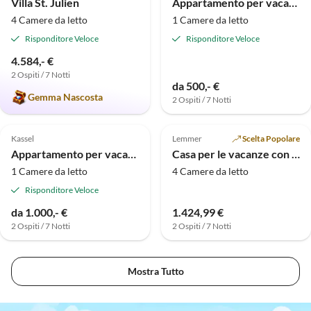
Villa St. Julien
Appartamento per vacanze Al Parco della Montagna Appartamento Ercole
4 Camere da letto
1 Camere da letto
Risponditore Veloce
Risponditore Veloce
4.584,- €
2 Ospiti / 7 Notti
da 500,- €
Gemma Nascosta
2 Ospiti / 7 Notti
Annuncio in
Annuncio in
5.0
(1)
Alto
Alto
Kassel
Lemmer
Scelta Popolare
Appartamento per vacanze Alla Montagna Appartamento Cascata
Casa per le vacanze con SPORTBOOT+ proprio pontile / esposizione a sud
1 Camere da letto
4 Camere da letto
Risponditore Veloce
da 1.000,- €
1.424,99 €
2 Ospiti / 7 Notti
2 Ospiti / 7 Notti
Mostra Tutto