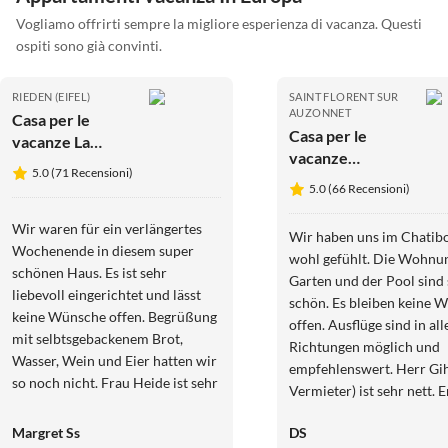
Vogliamo offrirti sempre la migliore esperienza di vacanza. Questi
ospiti sono già convinti.
RIEDEN (EIFEL)
SAINT FLORENT SUR
AUZONNET
Casa per le
Casa per le
vacanze La
vacanze
piccola capanna
5.0 (71 Recensioni)
Chatibot con
di Heide
5.0 (66 Recensioni)
piscina
Wir waren für ein verlängertes
Wir haben uns im Chatibo
Wochenende in diesem super
wohl gefühlt. Die Wohnun
schönen Haus. Es ist sehr
Garten und der Pool sind
liebevoll eingerichtet und lässt
schön. Es bleiben keine 
keine Wünsche offen. Begrüßung
offen. Ausflüge sind in all
mit selbtsgebackenem Brot,
Richtungen möglich und
Wasser, Wein und Eier hatten wir
empfehlenswert. Herr Gih
so noch nicht. Frau Heide ist sehr
Vermieter) ist sehr nett. E
nett und hat uns alles super
tolle Ausflugsziele und Ti
erklärt. Wir haben uns sehr
Margret Ss
DS
jeden. Man merkt ihm die