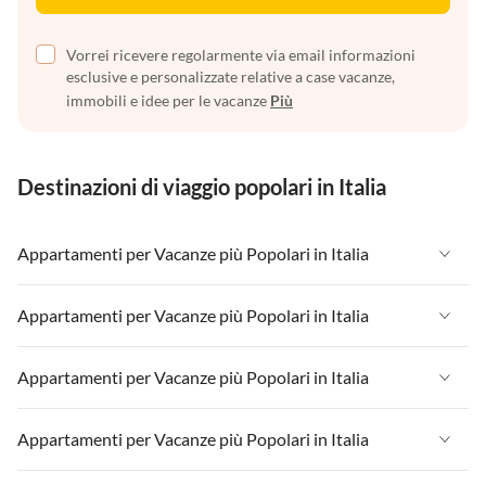
Vorrei ricevere regolarmente via email informazioni
esclusive e personalizzate relative a case vacanze,
immobili e idee per le vacanze
Più
Destinazioni di viaggio popolari in Italia
Appartamenti per Vacanze più Popolari in Italia
Appartamenti per Vacanze in Italia
Appartamenti per Vacanze più Popolari in Italia
Appartamenti per Vacanze in Liguria
Appartamenti per Vacanze in Italia
Appartamenti per Vacanze più Popolari in Italia
Appartamenti per Vacanze in Lombardia
Appartamenti per Vacanze in Liguria
Appartamenti per Vacanze in Sicilia
Appartamenti per Vacanze in Italia
Appartamenti per Vacanze più Popolari in Italia
Appartamenti per Vacanze in Lombardia
Appartamenti per Vacanze in Lago di Garda
Appartamenti per Vacanze in Liguria