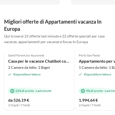
wohlgefühlt. Auch wenn das
Leidenschaft für die Regi
Wetter nicht so toll war, konnten
Fantastisch ist auch der
wir doch die Atmosphäre im
morgendliche Baguette-
Haus sehr genießen. Auch unser
Croissantservice. Vielen 
Migliori offerte di Appartamenti vacanza In
Hund hat sich sehr wohl gefühlt.
die schöne Auszeit.
Europa
Qui troverai 22 offerte last minute e 22 offerte speciali per case
vacanze, appartamenti per vacanze e fincas In Europa
5.0
(66)
5.0
(30)
Saint Florent sur Auzonnet
Porto San Paolo
Casa per le vacanze Chatibot con piscina
2 Camere da letto· 2 Bagni
1 Camere da letto· 1 B
Risponditore Veloce
Risponditore Veloce
22% di sconto
·
Last minute
9% di sconto
·
Last mi
da 526,19 €
1.994,64 €
2 Ospiti / 7 Notti
2 Ospiti / 7 Notti