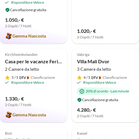
Risponditore Veloce
Cancellazione gratuita
1.050,- €
2 Ospiti / 7 Notti
1.020,- €
Gemma Nascosta
2 Ospiti / 7 Notti
Annuncio in
Annuncio in
4.9
(9)
Alto
5.0
(7)
Alto
Kirchheimbolanden
Vabriga
Casa per le vacanze Ferienhaus 1820
Villa Mali Dvor
2 Camere da letto
3 Camere da letto
5
/ 5
Classificazione
4
/ 5
Classificazione
Risponditore Veloce
Risponditore Veloce
20% di sconto
·
Last minute
1.330,- €
Cancellazione gratuita
2 Ospiti / 7 Notti
4.280,- €
Gemma Nascosta
2 Ospiti / 7 Notti
Annuncio in
Annuncio in
4.9
(6)
Alto
5.0
(3)
Alto
Biot
Kassel