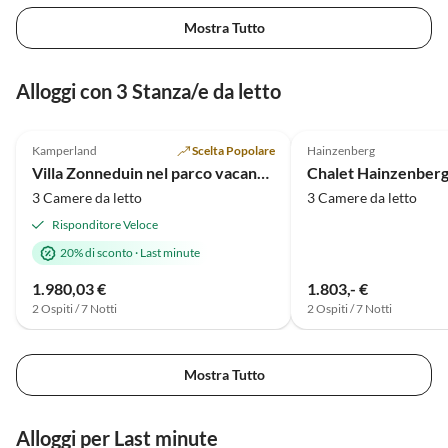
Mostra Tutto
Alloggi con 3 Stanza/e da letto
4.9
(7)
5.0
(3)
Kamperland
Scelta Popolare
Hainzenberg
Villa Zonneduin nel parco vacanze de Banjaard
Chalet Hainzenbe
3 Camere da letto
3 Camere da letto
Risponditore Veloce
20% di sconto
·
Last minute
1.980,03 €
1.803,- €
2 Ospiti / 7 Notti
2 Ospiti / 7 Notti
Mostra Tutto
Alloggi per Last minute