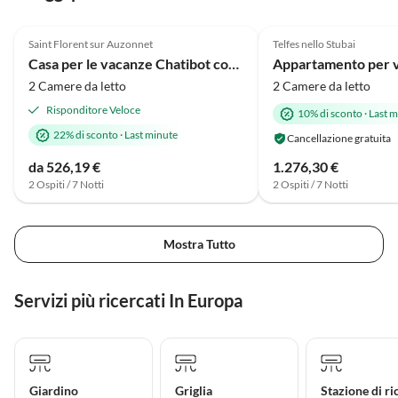
5.0
(66)
5.0
(11)
Saint Florent sur Auzonnet
Telfes nello Stubai
Casa per le vacanze Chatibot con piscina
2 Camere da letto
2 Camere da letto
Risponditore Veloce
10% di sconto
·
Last m
22% di sconto
·
Last minute
Cancellazione gratuita
da 526,19 €
1.276,30 €
2 Ospiti / 7 Notti
2 Ospiti / 7 Notti
Mostra Tutto
Servizi più ricercati In Europa
Giardino
Griglia