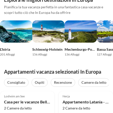
Pianifica la tua vacanza perfetta in una fantastica casa vacanze e
scopri tutto ciò che In Europa ha da offrire
L'Istria
Schleswig-Holstein
Meclemburgo-Pomerania Occidentale
Bassa Sas
201 Alloggi
156 Alloggi
136 Alloggi
127 Alloggi
Appartamenti vacanza selezionati In Europa
Tour
virtuale
Consigliato
Ospiti
Recensione
Camere da letto
Annuncio in
Annuncio in
4.9
(31)
Alto
5.0
(23)
Alto
Losheim am See
Nerja
Casa per le vacanze Bellana 1
Appartamento Latania - vista sensazionale a 180Â°
2 Camere da letto
2 Camere da letto